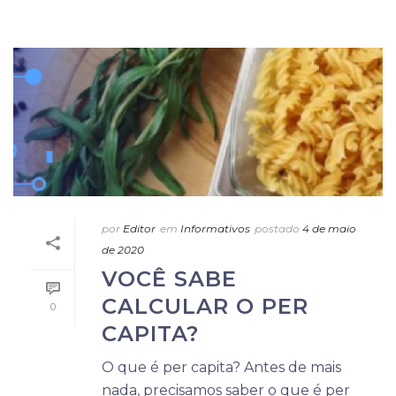
por
Editor
em
Informativos
postado
4 de maio
de 2020
VOCÊ SABE
CALCULAR O PER
0
CAPITA?
O que é per capita? Antes de mais
nada, precisamos saber o que é per