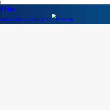
|
|
Comercial
(41) 9 9842-9217