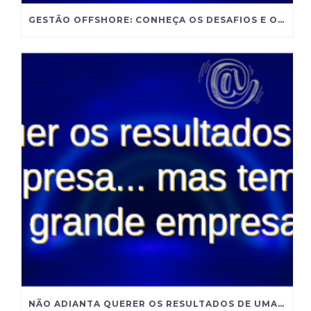
GESTÃO OFFSHORE: CONHEÇA OS DESAFIOS E OPORTUNIDADES DESSA CARREIRA NA NUTRIÇÃO
NÃO ADIANTA QUERER OS RESULTADOS DE UMA GRANDE EMPRESA SE VOCÊ INSISTE EM ADMINISTRAR COMO UMA PEQUENA