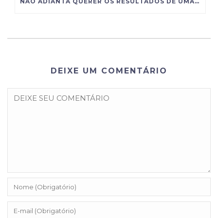
NÃO ADIANTA QUERER OS RESULTADOS DE UMA GRANDE EMPRESA SE VOCÊ INSISTE EM ADMINISTRAR COMO UMA PEQUENA
DEIXE UM COMENTÁRIO