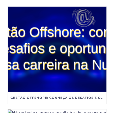
GESTÃO OFFSHORE: CONHEÇA OS DESAFIOS E OPORTUNIDADES DESSA CARREIRA NA NUTRIÇÃO