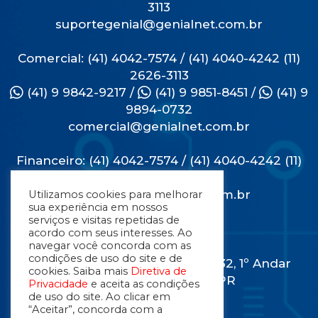
3113
suportegenial@genialnet.com.br
Comercial: (41) 4042-7574 / (41) 4040-4242 (11)
2626-3113
(41) 9 9842-9217
/
(41) 9 9851-8451
/
(41) 9
9894-0732
comercial@genialnet.com.br
Financeiro: (41) 4042-7574 / (41) 4040-4242 (11)
2626-3113
financeiro@genialnet.com.br
Utilizamos cookies para melhorar
sua experiência em nossos
serviços e visitas repetidas de
Endereço
acordo com seus interesses. Ao
navegar você concorda com as
condições de uso do site e de
Rua Engenheiros Rebouças, 1732, 1º Andar
cookies. Saiba mais
Diretiva de
Rebouças - Curitiba - PR
Privacidade
e aceita as condições
de uso do site. Ao clicar em
80230-040
“Aceitar”, concorda com a