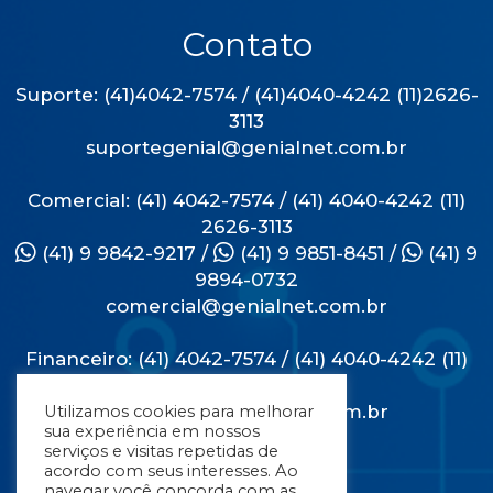
Contato
Suporte: (41)4042-7574 / (41)4040-4242 (11)2626-
3113
suportegenial@genialnet.com.br
Comercial: (41) 4042-7574 / (41) 4040-4242 (11)
2626-3113
(41) 9 9842-9217
/
(41) 9 9851-8451
/
(41) 9
9894-0732
comercial@genialnet.com.br
Financeiro: (41) 4042-7574 / (41) 4040-4242 (11)
2626-3113
financeiro@genialnet.com.br
Utilizamos cookies para melhorar
sua experiência em nossos
serviços e visitas repetidas de
Endereço
acordo com seus interesses. Ao
navegar você concorda com as