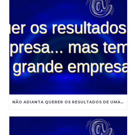
NÃO ADIANTA QUERER OS RESULTADOS DE UMA GRANDE EMPRESA SE VOCÊ INSISTE EM ADMINISTRAR COMO UMA PEQUENA