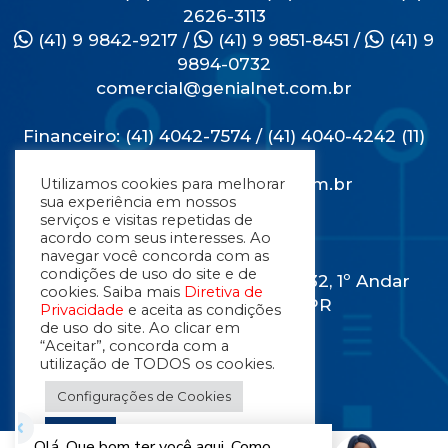
2626-3113
(41) 9 9842-9217
/
(41) 9 9851-8451
/
(41) 9
9894-0732
comercial@genialnet.com.br
Financeiro: (41) 4042-7574 / (41) 4040-4242 (11)
2626-3113
financeiro@genialnet.com.br
Utilizamos cookies para melhorar
sua experiência em nossos
serviços e visitas repetidas de
Endereço
acordo com seus interesses. Ao
navegar você concorda com as
condições de uso do site e de
Rua Engenheiros Rebouças, 1732, 1º Andar
cookies. Saiba mais
Diretiva de
Rebouças - Curitiba - PR
Privacidade
e aceita as condições
80230-040
de uso do site. Ao clicar em
“Aceitar”, concorda com a
utilização de TODOS os cookies.
Configurações de Cookies
Aceitar