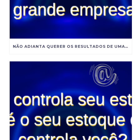
NÃO ADIANTA QUERER OS RESULTADOS DE UMA GRANDE EMPRESA SE VOCÊ INSISTE EM ADMINISTRAR COMO UMA PEQUENA