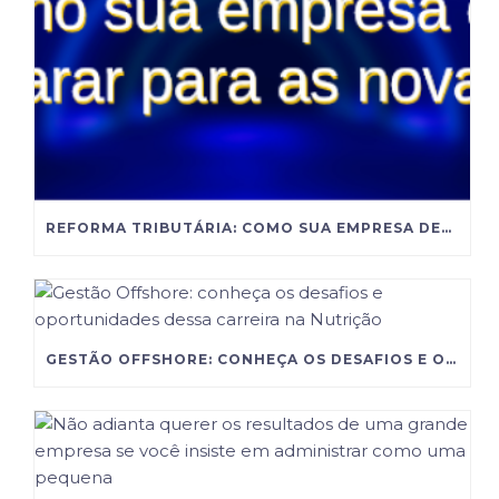
REFORMA TRIBUTÁRIA: COMO SUA EMPRESA DEVE SE PREPARAR PARA AS NOVAS REGRAS?
GESTÃO OFFSHORE: CONHEÇA OS DESAFIOS E OPORTUNIDADES DESSA CARREIRA NA NUTRIÇÃO