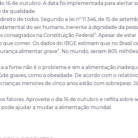
 16 de outubro. A data foi implementada para alertar s
e de qualidade.
ireito de todos. Segundo a lei nº 11.346, de 15 de setem
undamental do ser humano, inerente à dignidade da pess
os consagrados na Constituição Federal”. Apesar de estar
m o que comer. Os dados do IBGE estimam que no Brasil c
gurança alimentar grave”. No mundo, seriam 805 milhões
ta a fome não é o problema e sim a alimentação inadequ
de graves, como a obesidade. De acordo com o relatóri
crianças menores de cinco anos estão com sobrepeso. Já
 fatores. Aproveite o dia 16 de outubro e reflita sobre 
ê pode ajudar a mudar a alimentação mundial.