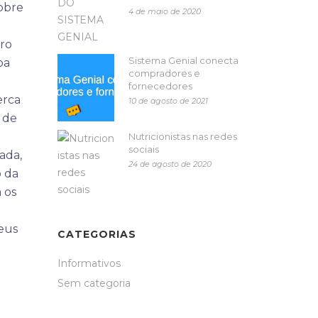
obre
4 de maio de 2020
bro
Sistema Genial conecta
oa
compradores e
fornecedores
erca
10 de agosto de 2021
 de
Nutricionistas nas redes
sociais
ada,
24 de agosto de 2020
o da
 os
seus
CATEGORIAS
Informativos
Sem categoria