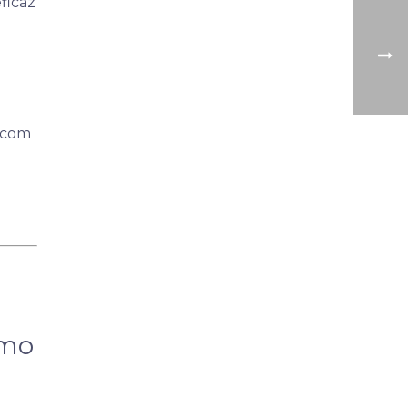
ficaz
 com
smo