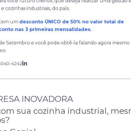
ra você futuro cliente, que deseja realizar uma gestão e
 cozinhas industriais, do país.
antem um
desconto ÚNICO de 50% no valor total de
onto nas 3 primeiras mensalidades.
 de Setembro e você pode obtê-la falando agora mesmo
xo:
 4040-4242
RESA INOVADORA
com sua cozinha industrial, me
os?