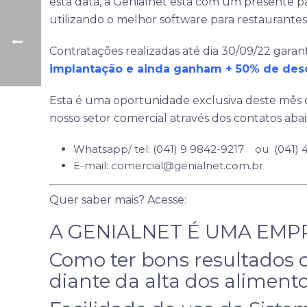
esta data, a Genialnet está com um presente pa
utilizando o melhor software para restaurantes e
Contratações realizadas até dia 30/09/22 gar
implantação e ainda ganham + 50% de desc
Esta é uma oportunidade exclusiva deste mês
nosso setor comercial através dos contatos abai
Whatsapp/ tel: (041) 9 9842-9217 ou (041)
E-mail: comercial@genialnet.com.br
Quer saber mais? Acesse:
A GENIALNET É UMA EMP
Como ter bons resultados 
diante da alta dos aliment