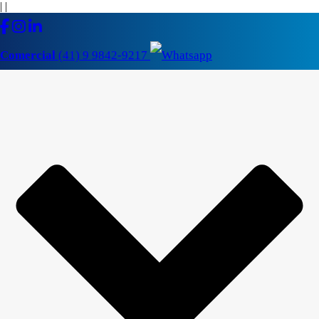
|
|
Comercial
(41) 9 9842-9217