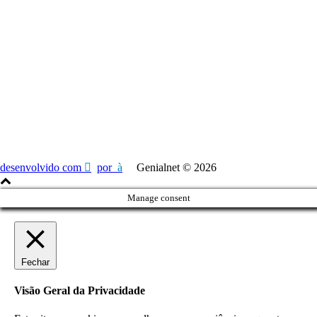
financeiro@genialnet.com.br
Endereço
Rua Engenheiros Rebouças, 1732, 1º Andar
Rebouças - Curitiba - PR
80230-040
desenvolvido com
por
Genialnet ©
2026
Manage consent
Fechar
Visão Geral da Privacidade