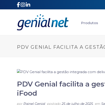
|
|
Produtos
PDV GENIAL FACILITA A GEST
PDV Genial facilita a ge
iFood
por
Painel Genial
postado
25 de julho de 2025
em
S