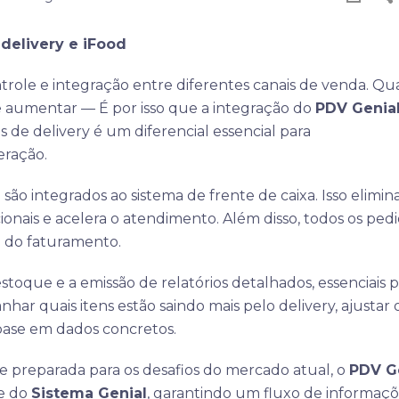
 delivery e iFood
ntrole e integração entre diferentes canais de venda. Q
e aumentar — É por isso que a integração do
PDV Genia
 de delivery é um diferencial essencial para
eração.
d são integrados ao sistema de frente de caixa. Isso elimin
ionais e acelera o atendimento. Além disso, todos os ped
a do faturamento.
stoque e a emissão de relatórios detalhados, essenciais 
ar quais itens estão saindo mais pelo delivery, ajustar 
 base em dados concretos.
e preparada para os desafios do mercado atual, o
PDV G
te do
Sistema Genial
, garantindo um fluxo de informaç