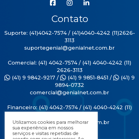
Contato
Suporte: (41)4042-7574 / (41)4040-4242 (11)2626-
3113
suportegenial@genialnet.com.br
Comercial: (41) 4042-7574 / (41) 4040-4242 (11)
2626-3113
(41) 9 9842-9217
/
(41) 9 9851-8451
/
(41) 9
9894-0732
comercial@genialnet.com.br
Financeiro: (41) 4042-7574 / (41) 4040-4242 (11)
2626-3113
financeiro@genialnet.com.br
Utilizamos cookies para melhorar
sua experiência em nossos
serviços e visitas repetidas de
Endereço
acordo com seus interesses. Ao