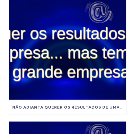
NÃO ADIANTA QUERER OS RESULTADOS DE UMA GRANDE EMPRESA SE VOCÊ INSISTE EM ADMINISTRAR COMO UMA PEQUENA