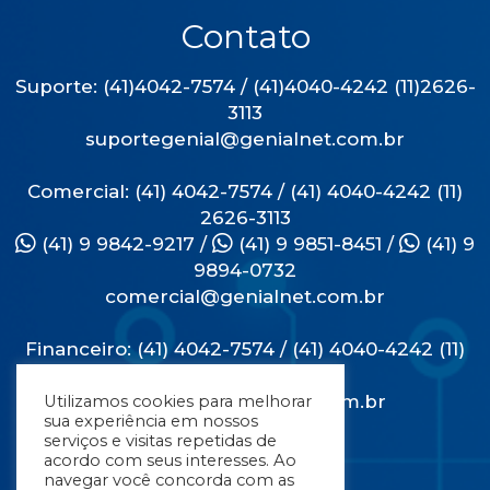
Contato
Suporte: (41)4042-7574 / (41)4040-4242 (11)2626-
3113
suportegenial@genialnet.com.br
Comercial: (41) 4042-7574 / (41) 4040-4242 (11)
2626-3113
(41) 9 9842-9217
/
(41) 9 9851-8451
/
(41) 9
9894-0732
comercial@genialnet.com.br
Financeiro: (41) 4042-7574 / (41) 4040-4242 (11)
2626-3113
financeiro@genialnet.com.br
Utilizamos cookies para melhorar
sua experiência em nossos
serviços e visitas repetidas de
Endereço
acordo com seus interesses. Ao
navegar você concorda com as