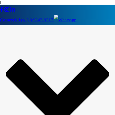
|
|
Comercial
(41) 9 9842-9217